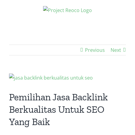
Skip
to
content
Previous
Next
View
Larger
Image
Pemilihan Jasa Backlink
Berkualitas Untuk SEO
Yang Baik