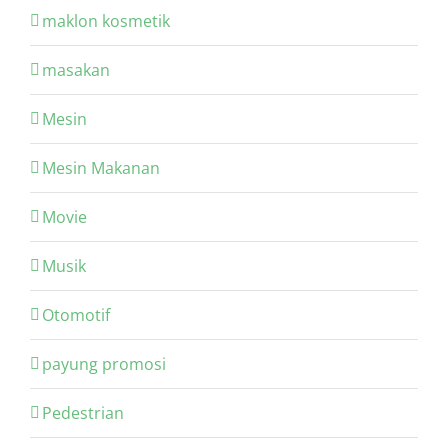
maklon kosmetik
masakan
Mesin
Mesin Makanan
Movie
Musik
Otomotif
payung promosi
Pedestrian