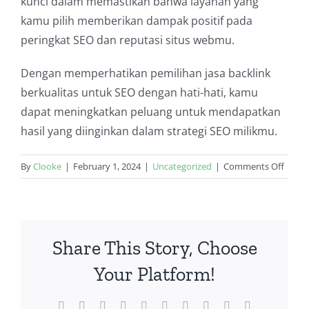
kunci dalam memastikan bahwa layanan yang
kamu pilih memberikan dampak positif pada
peringkat SEO dan reputasi situs webmu.
Dengan memperhatikan pemilihan jasa backlink
berkualitas untuk SEO dengan hati-hati, kamu
dapat meningkatkan peluang untuk mendapatkan
hasil yang diinginkan dalam strategi SEO milikmu.
on
By
Clooke
|
February 1, 2024
|
Uncategorized
|
Comments Off
Pemil
Jasa
Backli
Berkua
Share This Story, Choose
Untuk
SEO
Your Platform!
Yang
Baik
Facebook
Twitter
Reddit
LinkedIn
WhatsApp
Tumblr
Pinterest
Vk
Xing
Email