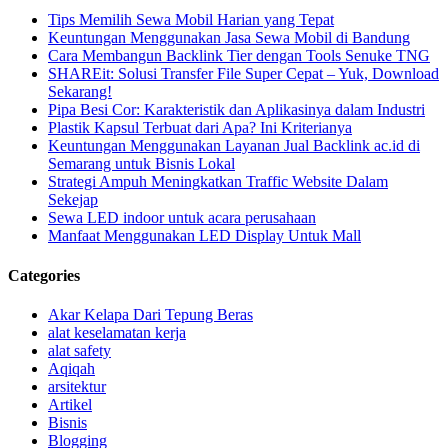
Tips Memilih Sewa Mobil Harian yang Tepat
Keuntungan Menggunakan Jasa Sewa Mobil di Bandung
Cara Membangun Backlink Tier dengan Tools Senuke TNG
SHAREit: Solusi Transfer File Super Cepat – Yuk, Download
Sekarang!
Pipa Besi Cor: Karakteristik dan Aplikasinya dalam Industri
Plastik Kapsul Terbuat dari Apa? Ini Kriterianya
Keuntungan Menggunakan Layanan Jual Backlink ac.id di
Semarang untuk Bisnis Lokal
Strategi Ampuh Meningkatkan Traffic Website Dalam
Sekejap
Sewa LED indoor untuk acara perusahaan
Manfaat Menggunakan LED Display Untuk Mall
Categories
Akar Kelapa Dari Tepung Beras
alat keselamatan kerja
alat safety
Aqiqah
arsitektur
Artikel
Bisnis
Blogging