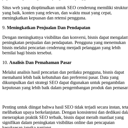
Situs web yang dioptimalkan untuk SEO cenderung memiliki struktur
yang baik, konten yang relevan, dan waktu muat yang cepat,
meningkatkan kepuasan dan retensi pengguna.
9.
Meningkatkan Penjualan Dan Pendapatan
Dengan meningkatnya visibilitas dan konversi, bisnis dapat mengalam
peningkatan penjualan dan pendapatan. Pengguna yang menemukan
bisnis melalui pencarian cenderung menjadi pelanggan yang lebih
bernilai bagi bisnis tersebut.
10.
Analisis Dan Pemahaman Pasar
Melalui analisis hasil pencarian dan perilaku pengguna, bisnis dapat
memahami lebih baik kebutuhan dan preferensi pasar. Data yang
dikumpulkan dari strategi SEO dapat digunakan untuk pengambilan
keputusan yang lebih baik dalam pengembangan produk dan pemasar
Penting untuk diingat bahwa hasil SEO tidak terjadi secara instan, tet
melibatkan upaya berkelanjutan. Dengan konsistensi dan dedikasi da
menerapkan praktik SEO terbaik, bisnis dapat meraih manfaat yang
signifikan dalam peningkatan visibilitas online dan pencapaian
kesuksesan jangka panjang.