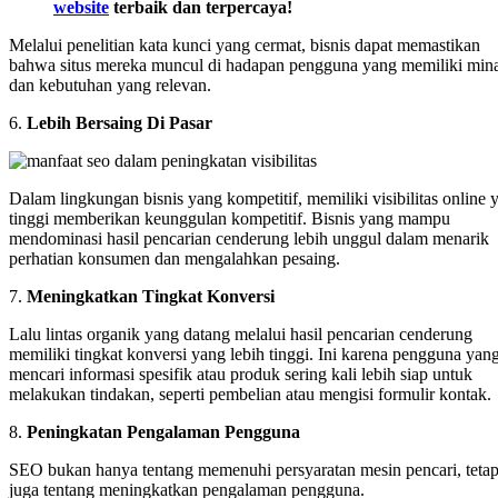
website
terbaik dan terpercaya!
Melalui penelitian kata kunci yang cermat, bisnis dapat memastikan
bahwa situs mereka muncul di hadapan pengguna yang memiliki min
dan kebutuhan yang relevan.
6.
Lebih Bersaing Di Pasar
Dalam lingkungan bisnis yang kompetitif, memiliki visibilitas online 
tinggi memberikan keunggulan kompetitif. Bisnis yang mampu
mendominasi hasil pencarian cenderung lebih unggul dalam menarik
perhatian konsumen dan mengalahkan pesaing.
7.
Meningkatkan Tingkat Konversi
Lalu lintas organik yang datang melalui hasil pencarian cenderung
memiliki tingkat konversi yang lebih tinggi. Ini karena pengguna yan
mencari informasi spesifik atau produk sering kali lebih siap untuk
melakukan tindakan, seperti pembelian atau mengisi formulir kontak.
8.
Peningkatan Pengalaman Pengguna
SEO bukan hanya tentang memenuhi persyaratan mesin pencari, tetap
juga tentang meningkatkan pengalaman pengguna.