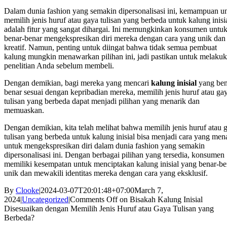
Dalam dunia fashion yang semakin dipersonalisasi ini, kemampuan u
memilih jenis huruf atau gaya tulisan yang berbeda untuk kalung inisi
adalah fitur yang sangat dihargai. Ini memungkinkan konsumen untu
benar-benar mengekspresikan diri mereka dengan cara yang unik dan
kreatif. Namun, penting untuk diingat bahwa tidak semua pembuat
kalung mungkin menawarkan pilihan ini, jadi pastikan untuk melaku
penelitian Anda sebelum membeli.
Dengan demikian, bagi mereka yang mencari
kalung inisial
yang ben
benar sesuai dengan kepribadian mereka, memilih jenis huruf atau ga
tulisan yang berbeda dapat menjadi pilihan yang menarik dan
memuaskan.
Dengan demikian, kita telah melihat bahwa memilih jenis huruf atau 
tulisan yang berbeda untuk kalung inisial bisa menjadi cara yang men
untuk mengekspresikan diri dalam dunia fashion yang semakin
dipersonalisasi ini. Dengan berbagai pilihan yang tersedia, konsumen
memiliki kesempatan untuk menciptakan kalung inisial yang benar-be
unik dan mewakili identitas mereka dengan cara yang eksklusif.
By
Clooke
|
2024-03-07T20:01:48+07:00
March 7,
2024
|
Uncategorized
|
Comments Off
on Bisakah Kalung Inisial
Disesuaikan dengan Memilih Jenis Huruf atau Gaya Tulisan yang
Berbeda?