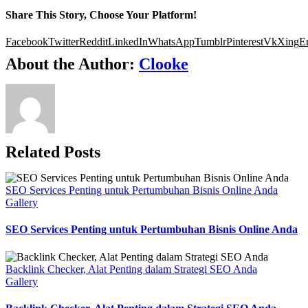
Share This Story, Choose Your Platform!
Facebook
Twitter
Reddit
LinkedIn
WhatsApp
Tumblr
Pinterest
Vk
Xing
E
About the Author:
Clooke
Related Posts
SEO Services Penting untuk Pertumbuhan Bisnis Online Anda
Gallery
SEO Services Penting untuk Pertumbuhan Bisnis Online Anda
Backlink Checker, Alat Penting dalam Strategi SEO Anda
Gallery