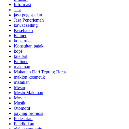
Informasi
Jasa
jasa pegaspalan
Jasa Penerjemah
kawat selling
Kesehatan
Kiliner
konstruksi
Konsultan pajak
kopi
kue tart
Kuliner
makanan
Makanan Dari Tepung Beras
maklon kosmetik
masakan
Mesin
Mesin Makanan
Movie
Musik
Otomotif
payung promosi
Pedestrian
Pendidikan
plakat souvenir