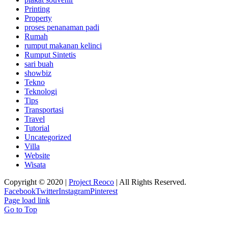
Printing
Property
proses penanaman padi
Rumah
rumput makanan kelinci
Rumput Sintetis
sari buah
showbiz
Tekno
Teknologi
Tips
Transportasi
Travel
Tutorial
Uncategorized
Villa
Website
Wisata
Copyright © 2020 |
Project Reoco
| All Rights Reserved.
Facebook
Twitter
Instagram
Pinterest
Page load link
Go to Top