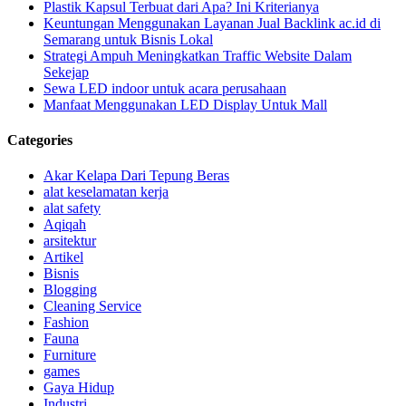
Plastik Kapsul Terbuat dari Apa? Ini Kriterianya
Keuntungan Menggunakan Layanan Jual Backlink ac.id di
Semarang untuk Bisnis Lokal
Strategi Ampuh Meningkatkan Traffic Website Dalam
Sekejap
Sewa LED indoor untuk acara perusahaan
Manfaat Menggunakan LED Display Untuk Mall
Categories
Akar Kelapa Dari Tepung Beras
alat keselamatan kerja
alat safety
Aqiqah
arsitektur
Artikel
Bisnis
Blogging
Cleaning Service
Fashion
Fauna
Furniture
games
Gaya Hidup
Industri