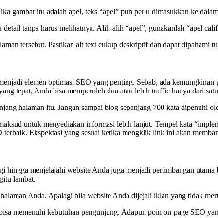
Jika gambar itu adalah apel, teks “apel” pun perlu dimasukkan ke dala
il tanpa harus melihatnya. Alih-alih “apel”, gunakanlah “apel califo
 tersebut. Pastikan alt text cukup deskriptif dan dapat dipahami tuna
ga menjadi elemen optimasi SEO yang penting. Sebab, ada kemungkinan 
ng tepat, Anda bisa memperoleh dua atau lebih traffic hanya dari sat
jang halaman itu. Jangan sampai blog sepanjang 700 kata dipenuhi oleh 
 maksud untuk menyediakan informasi lebih lanjut. Tempel kata “imp
rbaik. Ekspektasi yang sesuai ketika mengklik link ini akan membant
i hingga menjelajahi website Anda juga menjadi pertimbangan utama ba
itu lambat.
halaman Anda. Apalagi bila website Anda dijejali iklan yang tidak mer
ng bisa memenuhi kebutuhan pengunjung. Adapun poin on-page SEO ya