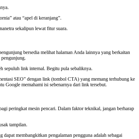
mnya.
rnia” atau “apel di keranjang”.
netra sekalipun lewat fitur suara.
pengunjung bersedia melihat halaman Anda lainnya yang berkaitan
u pengunjung.
sepuluh link internal. Begitu pula sebaliknya.
lementasi SEO” dengan link (tombol CTA) yang memang terhubung ke
u Google memahami isi sebenarnya dari link tersebut.
gi peringkat mesin pencari. Dalam faktor teknikal, jangan berharap
usak tampilan.
ng dapat membangkitkan pengalaman pengguna adalah sebagai