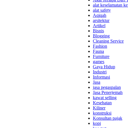
alat keselamatan ke
alat safety
Aqiqah
arsitektur
Artikel
Bisnis
Blogging
Cleaning Service
Fashion
Fauna
Furniture
games
Gaya Hidup
Industri
Informasi
Jasa
jasa pegaspalan
Jasa Penerjemah
kawat selling
Kesehatan
Kiliner
konstruksi
Konsultan pajak
kopi