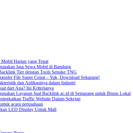
 Mobil Harian yang Tepat
unakan Jasa Sewa Mobil di Bandung
acklink Tier dengan Tools Senuke TNG
ransfer File Super Cepat – Yuk, Download Sekarang!
kteristik dan Aplikasinya dalam Industri
uat dari Apa? Ini Kriterianya
nakan Layanan Jual Backlink ac.id di Semarang untuk Bisnis Lokal
ningkatkan Traffic Website Dalam Sekejap
ntuk acara perusahaan
kan LED Display Untuk Mall
Tepung Beras