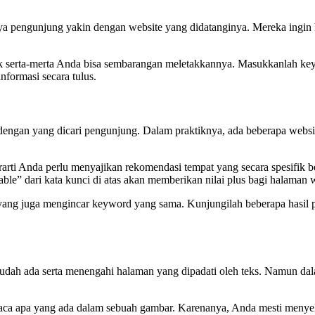
aya pengunjung yakin dengan website yang didatanginya. Mereka ingin
k serta-merta Anda bisa sembarangan meletakkannya. Masukkanlah keyw
formasi secara tulus.
dengan yang dicari pengunjung. Dalam praktiknya, ada beberapa web
rarti Anda perlu menyajikan rekomendasi tempat yang secara spesifik b
ble” dari kata kunci di atas akan memberikan nilai plus bagi halaman 
ng juga mengincar keyword yang sama. Kunjungilah beberapa hasil penc
udah ada serta menengahi halaman yang dipadati oleh teks. Namun da
ca apa yang ada dalam sebuah gambar. Karenanya, Anda mesti menyelipk