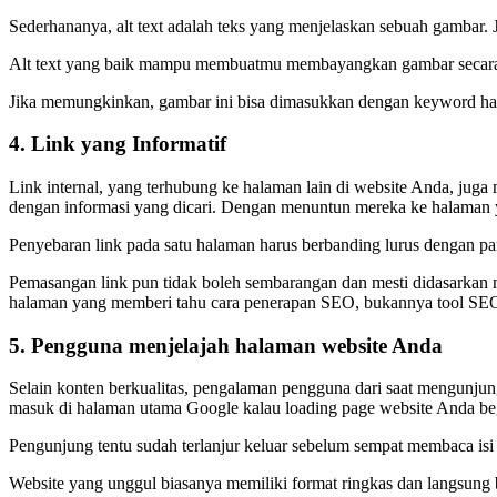
Sederhananya, alt text adalah teks yang menjelaskan sebuah gambar. 
Alt text yang baik mampu membuatmu membayangkan gambar secara deta
Jika memungkinkan, gambar ini bisa dimasukkan dengan keyword halaman
4. Link yang Informatif
Link internal, yang terhubung ke halaman lain di website Anda, ju
dengan informasi yang dicari. Dengan menuntun mereka ke halaman ya
Penyebaran link pada satu halaman harus berbanding lurus dengan pan
Pemasangan link pun tidak boleh sembarangan dan mesti didasarkan
halaman yang memberi tahu cara penerapan SEO, bukannya tool SEO te
5. Pengguna menjelajah halaman website Anda
Selain konten berkualitas, pengalaman pengguna dari saat mengunjung
masuk di halaman utama Google kalau loading page website Anda beg
Pengunjung tentu sudah terlanjur keluar sebelum sempat membaca isi 
Website yang unggul biasanya memiliki format ringkas dan langsu