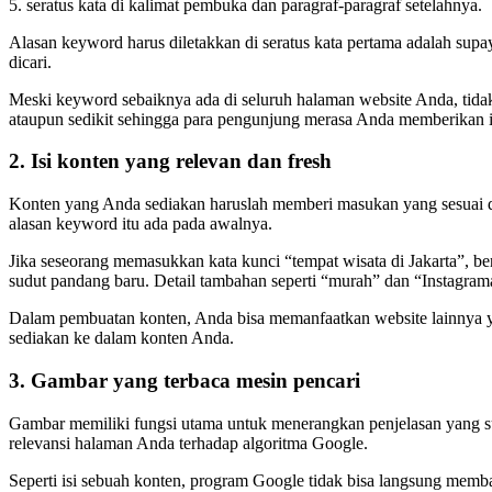
5. seratus kata di kalimat pembuka dan paragraf-paragraf setelahnya.
Alasan keyword harus diletakkan di seratus kata pertama adalah sup
dicari.
Meski keyword sebaiknya ada di seluruh halaman website Anda, tida
ataupun sedikit sehingga para pengunjung merasa Anda memberikan in
2. Isi konten yang relevan dan fresh
Konten yang Anda sediakan haruslah memberi masukan yang sesuai 
alasan keyword itu ada pada awalnya.
Jika seseorang memasukkan kata kunci “tempat wisata di Jakarta”, be
sudut pandang baru. Detail tambahan seperti “murah” dan “Instagrama
Dalam pembuatan konten, Anda bisa memanfaatkan website lainnya ya
sediakan ke dalam konten Anda.
3. Gambar yang terbaca mesin pencari
Gambar memiliki fungsi utama untuk menerangkan penjelasan yang s
relevansi halaman Anda terhadap algoritma Google.
Seperti isi sebuah konten, program Google tidak bisa langsung memba