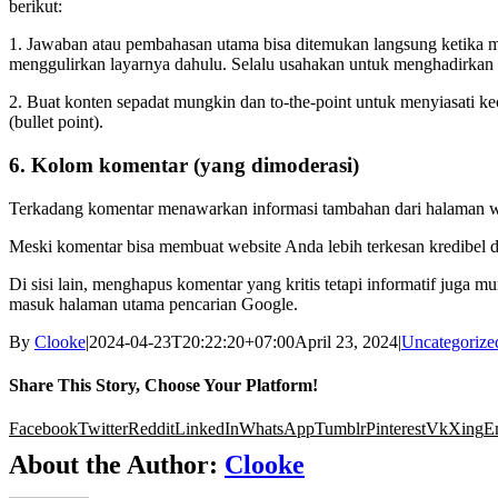
berikut:
1. Jawaban atau pembahasan utama bisa ditemukan langsung ketika
menggulirkan layarnya dahulu. Selalu usahakan untuk menghadirkan 
2. Buat konten sepadat mungkin dan to-the-point untuk menyiasati k
(bullet point).
6. Kolom komentar (yang dimoderasi)
Terkadang komentar menawarkan informasi tambahan dari halaman webs
Meski komentar bisa membuat website Anda lebih terkesan kredibel dan 
Di sisi lain, menghapus komentar yang kritis tetapi informatif jug
masuk halaman utama pencarian Google.
By
Clooke
|
2024-04-23T20:22:20+07:00
April 23, 2024
|
Uncategorize
Share This Story, Choose Your Platform!
Facebook
Twitter
Reddit
LinkedIn
WhatsApp
Tumblr
Pinterest
Vk
Xing
E
About the Author:
Clooke