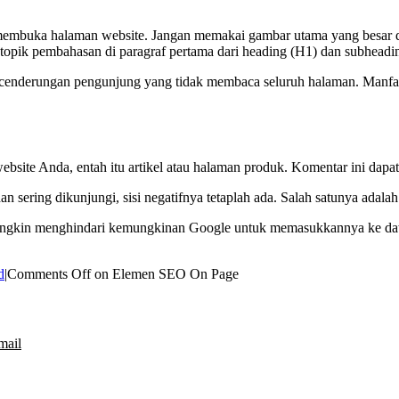
 membuka halaman website. Jangan memakai gambar utama yang besar 
topik pembahasan di paragraf pertama dari heading (H1) dan subheadi
ecenderungan pengunjung yang tidak membaca seluruh halaman. Manfaat
ite Anda, entah itu artikel atau halaman produk. Komentar ini dapat
sering dikunjungi, sisi negatifnya tetaplah ada. Salah satunya adalah 
a mungkin menghindari kemungkinan Google untuk memasukkannya ke dat
d
|
Comments Off
on Elemen SEO On Page
mail