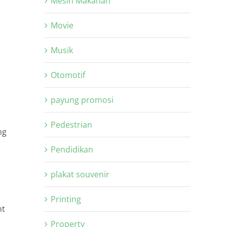
Mesin Makanan
Movie
Musik
Otomotif
payung promosi
Pedestrian
ng
Pendidikan
plakat souvenir
Printing
nt
Property