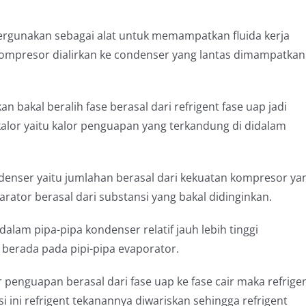
rgunakan sebagai alat untuk memampatkan fluida kerja
m kompresor dialirkan ke condenser yang lantas dimampatkan
 bakal beralih fase berasal dari refrigent fase uap jadi
 kalor yaitu kalor penguapan yang terkandung di didalam
denser yaitu jumlahan berasal dari kekuatan kompresor ya
rator berasal dari substansi yang bakal didinginkan.
alam pipa-pipa kondenser relatif jauh lebih tinggi
berada pada pipi-pipa evaporator.
 penguapan berasal dari fase uap ke fase cair maka refrige
i ini refrigent tekanannya diwariskan sehingga refrigent