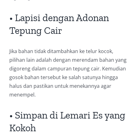
• Lapisi dengan Adonan
Tepung Cair
Jika bahan tidak ditambahkan ke telur kocok,
pilihan lain adalah dengan merendam bahan yang
digoreng dalam campuran tepung cair. Kemudian
gosok bahan tersebut ke salah satunya hingga
halus dan pastikan untuk menekannya agar
menempel.
• Simpan di Lemari Es yang
Kokoh