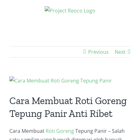
Skip
to
content
Previous
Next
View
Larger
Image
Cara Membuat Roti Goreng
Tepung Panir Anti Ribet
Cara Membuat
Roti Goreng
Tepung Panir – Salah
satu camilan yang banyak digemari oleh banyak