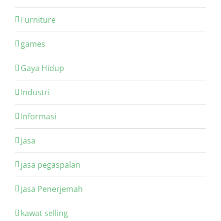
Furniture
games
Gaya Hidup
Industri
Informasi
Jasa
jasa pegaspalan
Jasa Penerjemah
kawat selling