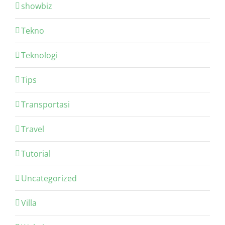
showbiz
Tekno
Teknologi
Tips
Transportasi
Travel
Tutorial
Uncategorized
Villa