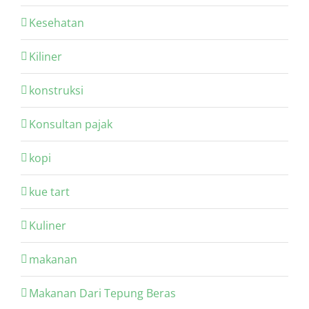
Kesehatan
Kiliner
konstruksi
Konsultan pajak
kopi
kue tart
Kuliner
makanan
Makanan Dari Tepung Beras