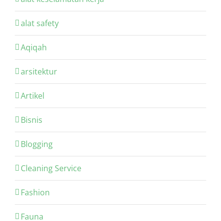
alat safety
Aqiqah
arsitektur
Artikel
Bisnis
Blogging
Cleaning Service
Fashion
Fauna