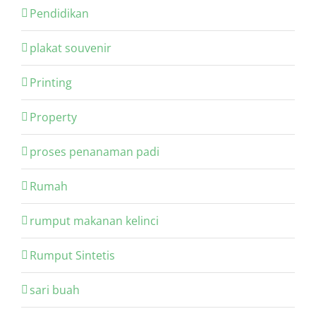
Pendidikan
plakat souvenir
Printing
Property
proses penanaman padi
Rumah
rumput makanan kelinci
Rumput Sintetis
sari buah