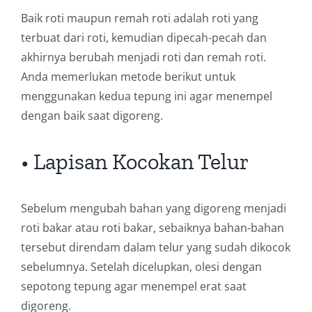
Baik roti maupun remah roti adalah roti yang
terbuat dari roti, kemudian dipecah-pecah dan
akhirnya berubah menjadi roti dan remah roti.
Anda memerlukan metode berikut untuk
menggunakan kedua tepung ini agar menempel
dengan baik saat digoreng.
• Lapisan Kocokan Telur
Sebelum mengubah bahan yang digoreng menjadi
roti bakar atau roti bakar, sebaiknya bahan-bahan
tersebut direndam dalam telur yang sudah dikocok
sebelumnya. Setelah dicelupkan, olesi dengan
sepotong tepung agar menempel erat saat
digoreng.