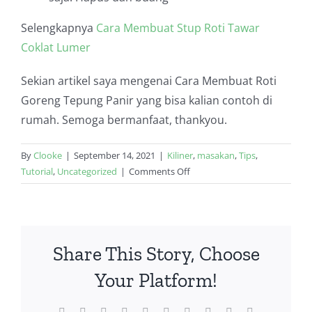
Selengkapnya
Cara Membuat Stup Roti Tawar
Coklat Lumer
Sekian artikel saya mengenai Cara Membuat Roti
Goreng Tepung Panir yang bisa kalian contoh di
rumah. Semoga bermanfaat, thankyou.
By
Clooke
|
September 14, 2021
|
Kiliner
,
masakan
,
Tips
,
on
Tutorial
,
Uncategorized
|
Comments Off
Cara
Membuat
Roti
Goreng
Share This Story, Choose
Tepung
Panir
Your Platform!
Anti
Ribet
Facebook
Twitter
Reddit
LinkedIn
WhatsApp
Tumblr
Pinterest
Vk
Xing
Email