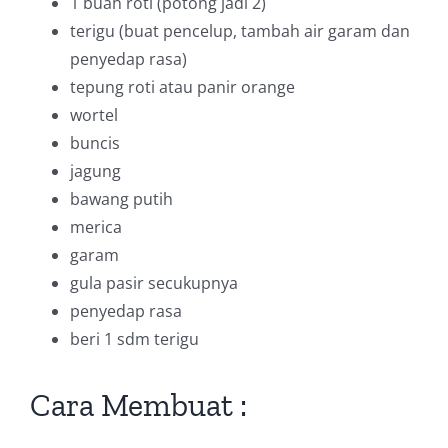
1 buah roti (potong jadi 2)
terigu (buat pencelup, tambah air garam dan
penyedap rasa)
tepung roti atau panir orange
wortel
buncis
jagung
bawang putih
merica
garam
gula pasir secukupnya
penyedap rasa
beri 1 sdm terigu
Cara Membuat :