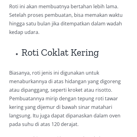
Roti ini akan membuatnya bertahan lebih lama.
Setelah proses pembuatan, bisa memakan waktu
hingga satu bulan jika ditempatkan dalam wadah
kedap udara.
Roti Coklat Kering
Biasanya, roti jenis ini digunakan untuk
menaburkannya di atas hidangan yang digoreng
atau dipanggang, seperti kroket atau risotto.
Pembuatannya mirip dengan tepung roti tawar
kering yang dijemur di bawah sinar matahari
langsung. Itu juga dapat dipanaskan dalam oven
pada suhu di atas 120 derajat.