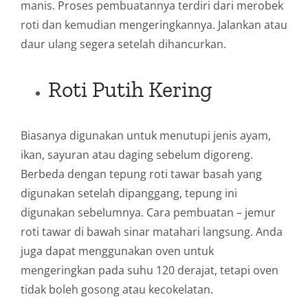
manis. Proses pembuatannya terdiri dari merobek
roti dan kemudian mengeringkannya. Jalankan atau
daur ulang segera setelah dihancurkan.
Roti Putih Kering
Biasanya digunakan untuk menutupi jenis ayam,
ikan, sayuran atau daging sebelum digoreng.
Berbeda dengan tepung roti tawar basah yang
digunakan setelah dipanggang, tepung ini
digunakan sebelumnya. Cara pembuatan – jemur
roti tawar di bawah sinar matahari langsung. Anda
juga dapat menggunakan oven untuk
mengeringkan pada suhu 120 derajat, tetapi oven
tidak boleh gosong atau kecokelatan.