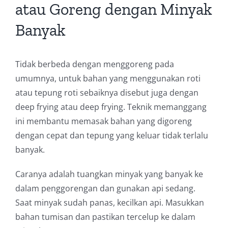
atau Goreng dengan Minyak
Banyak
Tidak berbeda dengan menggoreng pada
umumnya, untuk bahan yang menggunakan roti
atau tepung roti sebaiknya disebut juga dengan
deep frying atau deep frying. Teknik memanggang
ini membantu memasak bahan yang digoreng
dengan cepat dan tepung yang keluar tidak terlalu
banyak.
Caranya adalah tuangkan minyak yang banyak ke
dalam penggorengan dan gunakan api sedang.
Saat minyak sudah panas, kecilkan api. Masukkan
bahan tumisan dan pastikan tercelup ke dalam