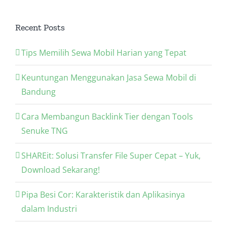
Recent Posts
Tips Memilih Sewa Mobil Harian yang Tepat
Keuntungan Menggunakan Jasa Sewa Mobil di
Bandung
Cara Membangun Backlink Tier dengan Tools
Senuke TNG
SHAREit: Solusi Transfer File Super Cepat – Yuk,
Download Sekarang!
Pipa Besi Cor: Karakteristik dan Aplikasinya
dalam Industri