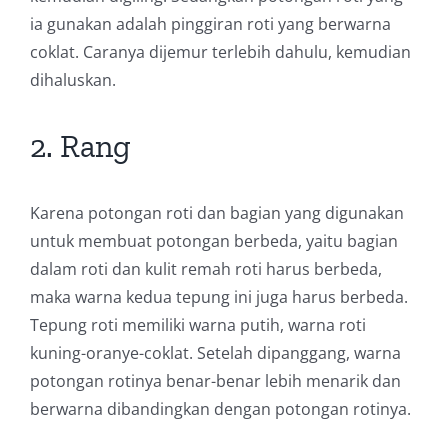
ia gunakan adalah pinggiran roti yang berwarna
coklat. Caranya dijemur terlebih dahulu, kemudian
dihaluskan.
2. Rang
Karena potongan roti dan bagian yang digunakan
untuk membuat potongan berbeda, yaitu bagian
dalam roti dan kulit remah roti harus berbeda,
maka warna kedua tepung ini juga harus berbeda.
Tepung roti memiliki warna putih, warna roti
kuning-oranye-coklat. Setelah dipanggang, warna
potongan rotinya benar-benar lebih menarik dan
berwarna dibandingkan dengan potongan rotinya.