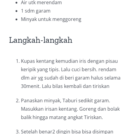
Air utk merendam
1 sdm
garam
Minyak untuk menggoreng
Langkah-langkah
Kupas kentang kemudian iris dengan pisau
keripik yang tipis. Lalu cuci bersih. rendam
dlm air yg sudah di beri garam halus selama
30menit. Lalu bilas kembali dan tiriskan
Panaskan minyak, Taburi sedikit garam.
Masukkan irisan kentang. Goreng dan bolak
balik hingga matang angkat Tiriskan.
Setelah benar2 dingin bisa bisa disimpan