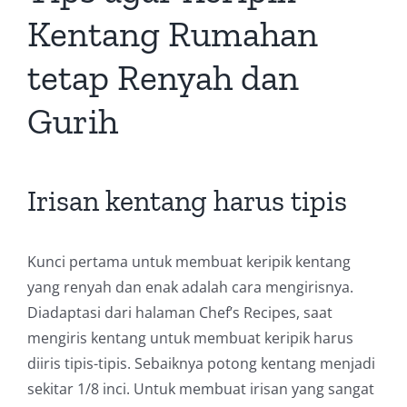
Kentang Rumahan
tetap Renyah dan
Gurih
Irisan kentang harus tipis
Kunci pertama untuk membuat keripik kentang
yang renyah dan enak adalah cara mengirisnya.
Diadaptasi dari halaman Chef’s Recipes, saat
mengiris kentang untuk membuat keripik harus
diiris tipis-tipis. Sebaiknya potong kentang menjadi
sekitar 1/8 inci. Untuk membuat irisan yang sangat