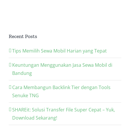
SEO Anda
Recent Posts
Tips Memilih Sewa Mobil Harian yang Tepat
Keuntungan Menggunakan Jasa Sewa Mobil di
Bandung
Cara Membangun Backlink Tier dengan Tools
Senuke TNG
SHAREit: Solusi Transfer File Super Cepat – Yuk,
Download Sekarang!