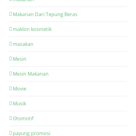
Makanan Dari Tepung Beras
maklon kosmetik
masakan
Mesin
Mesin Makanan
Movie
Musik
Otomotif
payung promosi