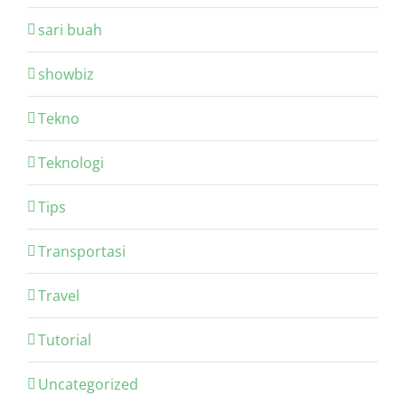
sari buah
showbiz
Tekno
Teknologi
Tips
Transportasi
Travel
Tutorial
Uncategorized