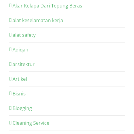
Akar Kelapa Dari Tepung Beras
alat keselamatan kerja
alat safety
Aqiqah
arsitektur
Artikel
Bisnis
Blogging
Cleaning Service