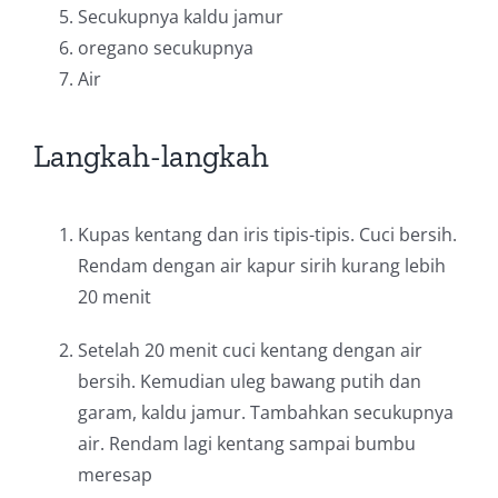
Secukupnya
kaldu jamur
oregano secukupnya
Air
Langkah-langkah
Kupas kentang dan iris tipis-tipis. Cuci bersih.
Rendam dengan air kapur sirih kurang lebih
20 menit
Setelah 20 menit cuci kentang dengan air
bersih. Kemudian uleg bawang putih dan
garam, kaldu jamur. Tambahkan secukupnya
air. Rendam lagi kentang sampai bumbu
meresap