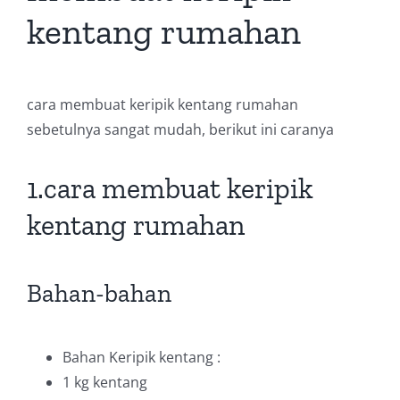
kentang rumahan
cara membuat keripik kentang rumahan
sebetulnya sangat mudah, berikut ini caranya
1.cara membuat keripik
kentang rumahan
Bahan-bahan
Bahan Keripik kentang :
1 kg
kentang