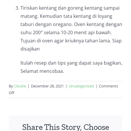
Tiriskan kentang dan goreng kentang sampai
matang. Kemudian tata kentang di loyang
taburi dengan oregano. Oven kentang dengan
suhu 200° selama 10-20 menit api bawah.
Tujuan di oven agar kriuknya tahan lama. Siap
disajikan
Itulah resep dan tips yang dapat saya bagikan,
Selamat mencobaa.
By
Clooke
|
December 28, 2021
|
Uncategorized
|
Comments
on
Off
Cara
Membuat
Keripik
Kentang
Share This Story, Choose
Rumahan