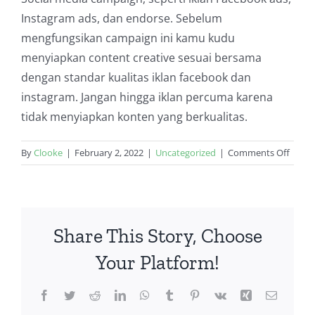
Instagram ads, dan endorse. Sebelum
mengfungsikan campaign ini kamu kudu
menyiapkan content creative sesuai bersama
dengan standar kualitas iklan facebook dan
instagram. Jangan hingga iklan percuma karena
tidak menyiapkan konten yang berkualitas.
on
By
Clooke
|
February 2, 2022
|
Uncategorized
|
Comments Off
Memu
Digital
Marke
untuk
Share This Story, Choose
Pemu
Your Platform!
Facebook
Twitter
Reddit
LinkedIn
WhatsApp
Tumblr
Pinterest
Vk
Xing
Email