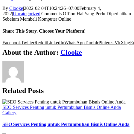
By
Clooke
|
2022-02-04T10:24:26+07:00
February 4,
2022
|
Uncategorized
|
Comments Off
on Hal Yang Perlu Diperhatikan
Sebelum Membeli Komputer Online
Share This Story, Choose Your Platform!
Facebook
Twitter
Reddit
LinkedIn
WhatsApp
Tumblr
Pinterest
Vk
Xing
E
About the Author:
Clooke
Related Posts
SEO Services Penting untuk Pertumbuhan Bisnis Online Anda
Gallery
SEO Services Penting untuk Pertumbuhan Bisnis Online Anda