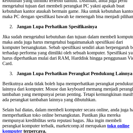
kebutuhan yang dimiliki terlebih dahulu. Disinilah, anda juga perlu
mengetahui tujuan dari membeli perangkat PC yakni apakah buat
kebutuhan kantor ataukah bermain game. Jika untuk kebutuhan kantor
maka PC dengan spesifikasi bawah ke menengah bisa menjadi pilihan
Jangan Lupa Perhatikan Spesifikasinya
Jika sudah mengetahui kebutuhan dan tujuan dalam membeli kompute
maka anda juga harus mengetahui bagaimanakah spesifikasi dari
komputer bersangkutan. Sebab spesifikasi sendiri akan berpengaruh b
terhadap performa yang dimiliki oleh sebuah komputer. Spesifikasi y
harus diperhatikan mulai dari RAM, Harddisk hingga penggunaan Vi
Card.
Jangan Lupa Perhatikan Perangkat Pendukung Lainnya
Berikutnya anda tidak boleh lupa memperhatikan perangkat penduku
lainnya dari komputer. Mouse dan keyboard memang menjadi perang
tambahan yang mempunyai peran penting. Tetapi kemungkinan masi
ada perangkat tambahan lainnya yang dibutuhkan.
Selain hal diatas, dalam membeli komputer secara online, anda juga h
memperhatikan toko online bersangkutan. Pastikan jika mereka
mempunyai kredibilitas serta reputasi bagus. Jika ingin membeli
perangkat komputer terbaik, marketcomp.id merupakan
toko online
komputer
terpercaya.