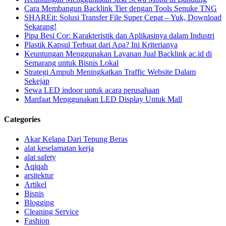
Cara Membangun Backlink Tier dengan Tools Senuke TNG
SHAREit: Solusi Transfer File Super Cepat – Yuk, Download
Sekarang!
Pipa Besi Cor: Karakteristik dan Aplikasinya dalam Industri
Plastik Kapsul Terbuat dari Apa? Ini Kriterianya
Keuntungan Menggunakan Layanan Jual Backlink ac.id di
Semarang untuk Bisnis Lokal
Strategi Ampuh Meningkatkan Traffic Website Dalam
Sekejap
Sewa LED indoor untuk acara perusahaan
Manfaat Menggunakan LED Display Untuk Mall
Categories
Akar Kelapa Dari Tepung Beras
alat keselamatan kerja
alat safety
Aqiqah
arsitektur
Artikel
Bisnis
Blogging
Cleaning Service
Fashion