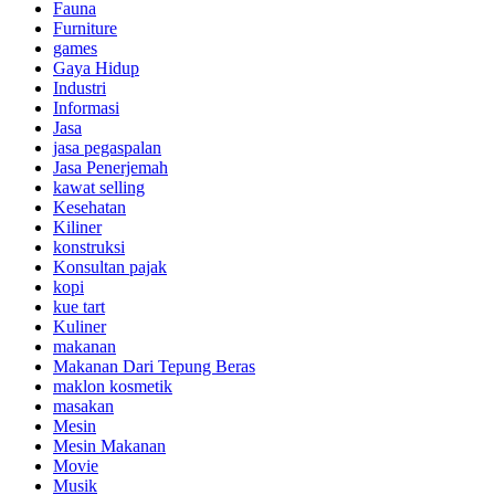
Fauna
Furniture
games
Gaya Hidup
Industri
Informasi
Jasa
jasa pegaspalan
Jasa Penerjemah
kawat selling
Kesehatan
Kiliner
konstruksi
Konsultan pajak
kopi
kue tart
Kuliner
makanan
Makanan Dari Tepung Beras
maklon kosmetik
masakan
Mesin
Mesin Makanan
Movie
Musik