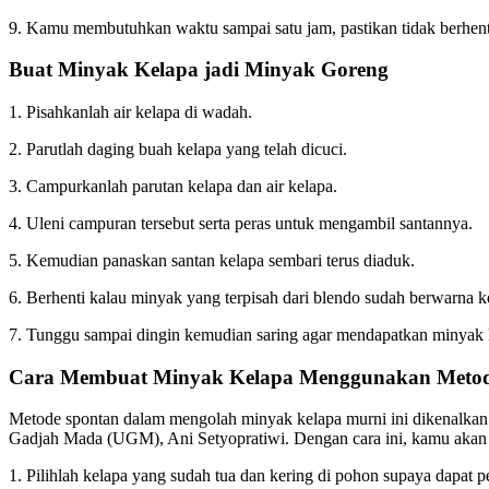
9. Kamu membutuhkan waktu sampai satu jam, pastikan tidak berhe
Buat Minyak Kelapa jadi Minyak Goreng
1. Pisahkanlah air kelapa di wadah.
2. Parutlah daging buah kelapa yang telah dicuci.
3. Campurkanlah parutan kelapa dan air kelapa.
4. Uleni campuran tersebut serta peras untuk mengambil santannya.
5. Kemudian panaskan santan kelapa sembari terus diaduk.
6. Berhenti kalau minyak yang terpisah dari blendo sudah berwarna 
7. Tunggu sampai dingin kemudian saring agar mendapatkan minyak ke
Cara Membuat Minyak Kelapa Menggunakan Metod
Metode spontan dalam mengolah minyak kelapa murni ini dikenalkan
Gadjah Mada (UGM), Ani Setyopratiwi. Dengan cara ini, kamu akan m
1. Pilihlah kelapa yang sudah tua dan kering di pohon supaya dapat 