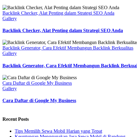
Backlink Checker, Alat Penting dalam Strategi SEO Anda
Gallery
Backlink Checker, Alat Penting dalam Strategi SEO Anda
Backlink Generator, Cara Efektif Membangun Backlink Berkualitas
Gallery
Backlink Generator, Cara Efektif Membangun Backlink Berkual
Cara Daftar di Google My Business
Gallery
Cara Daftar di Google My Business
Recent Posts
Tips Memilih Sewa Mobil Harian yang Tepat
Keuntungan Menggunakan Jasa Sewa Mobil di Bandung