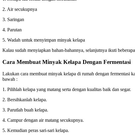
2. Air secukupnya
3. Saringan
4. Parutan
5. Wadah untuk menyimpan minyak kelapa
Kalau sudah menyiapkan bahan-bahannya, selanjutnya ikuti beberapa 
Cara Membuat Minyak Kelapa Dengan Fermentasi
Lakukan cara membuat minyak kelapa di rumah dengan fermentasi k
bawah :
1. Pilihlah kelapa yang matang serta dengan kualitas baik dan segar.
2. Bersihkanlah kelapa.
3. Parutlah buah kelapa.
4. Campur dengan air matang secukupnya.
5. Kemudian peras sari-sari kelapa.