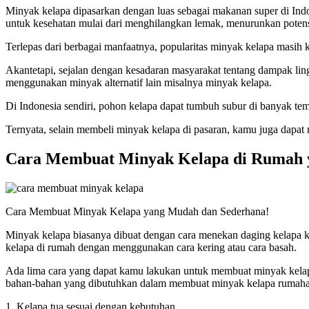
Minyak kelapa dipasarkan dengan luas sebagai makanan super di Ind
untuk kesehatan mulai dari menghilangkan lemak, menurunkan potensi
Terlepas dari berbagai manfaatnya, popularitas minyak kelapa masi
Akantetapi, sejalan dengan kesadaran masyarakat tentang dampak lin
menggunakan minyak alternatif lain misalnya minyak kelapa.
Di Indonesia sendiri, pohon kelapa dapat tumbuh subur di banyak t
Ternyata, selain membeli minyak kelapa di pasaran, kamu juga dapat
Cara Membuat Minyak Kelapa di Rumah 
Cara Membuat Minyak Kelapa yang Mudah dan Sederhana!
Minyak kelapa biasanya dibuat dengan cara menekan daging kelapa 
kelapa di rumah dengan menggunakan cara kering atau cara basah.
Ada lima cara yang dapat kamu lakukan untuk membuat minyak kelap
bahan-bahan yang dibutuhkan dalam membuat minyak kelapa rumahan
1. Kelapa tua sesuai dengan kebutuhan