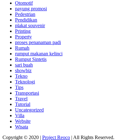
Otomotif
payung promosi
Pedestrian
Pendidikan
plakat souvenir
Printing
Property
proses penanaman padi
Rumah
rumput makanan kelinci
Rumput Sintetis
sari buah
showbiz
Tekno
Teknologi
Tips
Transportasi
Travel
Tutorial
Uncategorized
Villa
Website
Wisata
Copyright © 2020 |
Project Reoco
| All Rights Reserved.