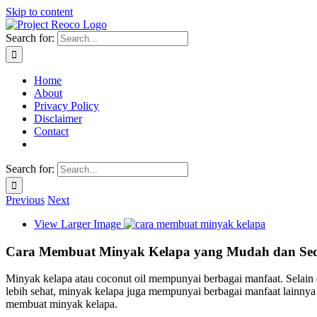
Skip to content
Search for:
Home
About
Privacy Policy
Disclaimer
Contact
Search for:
Previous
Next
View Larger Image
Cara Membuat Minyak Kelapa yang Mudah dan Se
Minyak kelapa atau coconut oil mempunyai berbagai manfaat. Selain 
lebih sehat, minyak kelapa juga mempunyai berbagai manfaat lainnya 
membuat minyak kelapa.