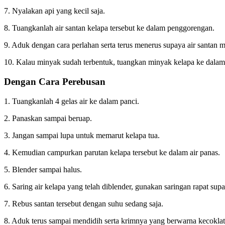
7. Nyalakan api yang kecil saja.
8. Tuangkanlah air santan kelapa tersebut ke dalam penggorengan.
9. Aduk dengan cara perlahan serta terus menerus supaya air santan 
10. Kalau minyak sudah terbentuk, tuangkan minyak kelapa ke dala
Dengan Cara Perebusan
1. Tuangkanlah 4 gelas air ke dalam panci.
2. Panaskan sampai beruap.
3. Jangan sampai lupa untuk memarut kelapa tua.
4. Kemudian campurkan parutan kelapa tersebut ke dalam air panas.
5. Blender sampai halus.
6. Saring air kelapa yang telah diblender, gunakan saringan rapat s
7. Rebus santan tersebut dengan suhu sedang saja.
8. Aduk terus sampai mendidih serta krimnya yang berwarna kecoklata