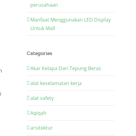
perusahaan
Manfaat Menggunakan LED Display
Untuk Mall
Categories
Akar Kelapa Dari Tepung Beras
n
alat keselamatan kerja
i
alat safety
Aqiqah
arsitektur