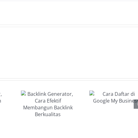
bernutrisi
ink
Cara
tor,
Daftar di
a
Google My
if
Business
ngun
ink