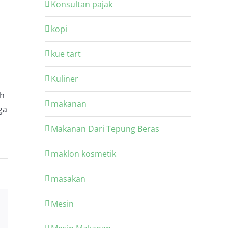
Konsultan pajak
kopi
kue tart
Kuliner
ah
makanan
ga
Makanan Dari Tepung Beras
maklon kosmetik
masakan
Mesin
Email