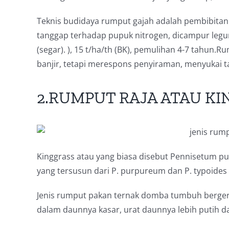
Teknis budidaya rumput gajah adalah pembibitan 
tanggap terhadap pupuk nitrogen, dicampur legum
(segar).
), 15 t/ha/th (BK), pemulihan 4-7 tahun.
Rum
banjir, tetapi merespons penyiraman, menyukai ta
2.RUMPUT RAJA ATAU KI
Kinggrass atau yang biasa disebut Pennisetum p
yang tersusun dari P.
purpureum dan P. typoides d
Jenis rumput pakan ternak domba tumbuh berger
dalam daunnya kasar, urat daunnya lebih putih d