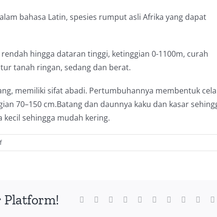
alam bahasa Latin, spesies rumput asli Afrika yang dapat
rendah hingga dataran tinggi, ketinggian 0-1100m, curah
tur tanah ringan, sedang dan berat.
g, memiliki sifat abadi. Pertumbuhannya membentuk cel
nggian 70–150 cm.Batang dan daunnya kaku dan kasar sehing
 kecil sehingga mudah kering.
on
f
jenis
rumput
pakan
ternak
 Platform!
domba
Facebook
Twitter
Reddit
LinkedIn
WhatsApp
Tumblr
Pinterest
Vk
Xing
yang