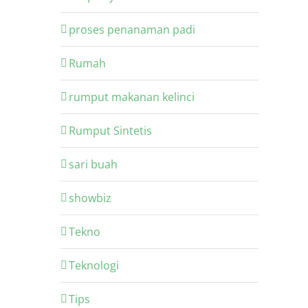
proses penanaman padi
Rumah
rumput makanan kelinci
Rumput Sintetis
sari buah
showbiz
Tekno
Teknologi
Tips