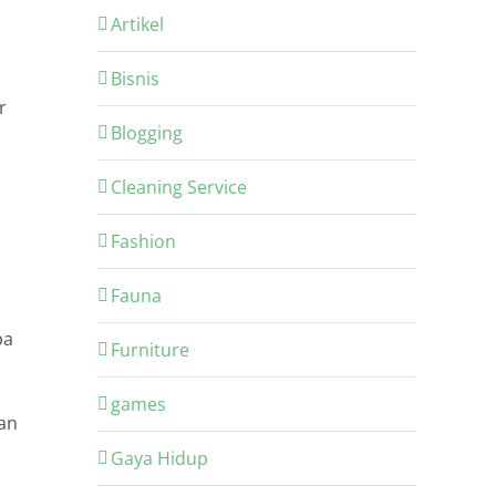
Artikel
Bisnis
r
Blogging
Cleaning Service
Fashion
Fauna
ba
Furniture
games
an
Gaya Hidup