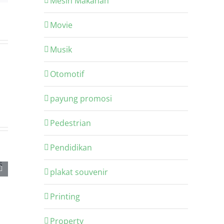
Mesin Makanan
Movie
Musik
Otomotif
payung promosi
Pedestrian
Pendidikan
plakat souvenir
Printing
Property