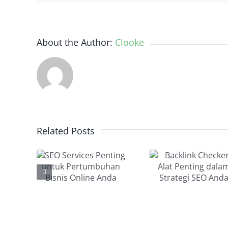
About the Author:
Clooke
O
Backlink
Backl
ces
Related Posts
Checker,
Genera
ing
Alat
Car
uk
Penting
Efekt
mbuhan
dalam
Memba
is
Strategi
Backl
ne