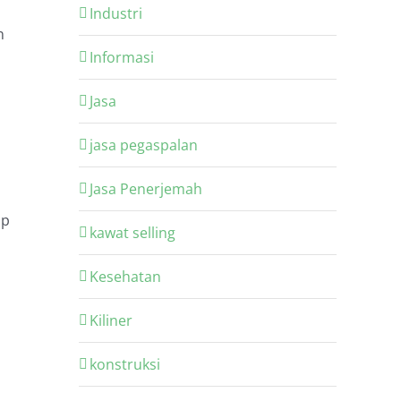
Industri
n
Informasi
Jasa
jasa pegaspalan
Jasa Penerjemah
up
kawat selling
Kesehatan
Kiliner
konstruksi