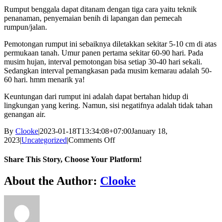
Rumput benggala dapat ditanam dengan tiga cara yaitu teknik
penanaman, penyemaian benih di lapangan dan pemecah
rumpun/jalan.
Pemotongan rumput ini sebaiknya diletakkan sekitar 5-10 cm di atas
permukaan tanah. Umur panen pertama sekitar 60-90 hari. Pada
musim hujan, interval pemotongan bisa setiap 30-40 hari sekali.
Sedangkan interval pemangkasan pada musim kemarau adalah 50-
60 hari. hmm menarik ya!
Keuntungan dari rumput ini adalah dapat bertahan hidup di
lingkungan yang kering. Namun, sisi negatifnya adalah tidak tahan
genangan air.
By
Clooke
|
2023-01-18T13:34:08+07:00
January 18,
on
2023
|
Uncategorized
|
Comments Off
jenis
rumput
Share This Story, Choose Your Platform!
pakan
ternak
Facebook
Twitter
Reddit
LinkedIn
WhatsApp
Tumblr
Pinterest
Vk
Xing
Email
About the Author:
Clooke
luar
negeri
yang
populer