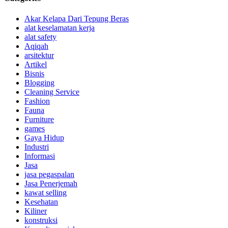
Akar Kelapa Dari Tepung Beras
alat keselamatan kerja
alat safety
Aqiqah
arsitektur
Artikel
Bisnis
Blogging
Cleaning Service
Fashion
Fauna
Furniture
games
Gaya Hidup
Industri
Informasi
Jasa
jasa pegaspalan
Jasa Penerjemah
kawat selling
Kesehatan
Kiliner
konstruksi