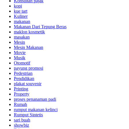
Konsultan pajak
kopi
kue tart
Kuliner
makanan
Makanan Dari Tepung Beras
maklon kosmetik
masakan
Mesin
Mesin Makanan
Movie
Musik
Otomotif
payung promosi
Pedestrian
Pendidikan
plakat souvenir
Printing
Property
proses penanaman padi
Rumah
rumput makanan kelinci
Rumput Sintetis
sari buah
showbiz