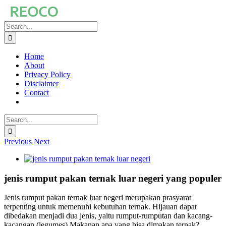
Skip
to
Search
content
for:
Home
About
Privacy Policy
Disclaimer
Contact
Search
for:
Previous
Next
View
Larger
Image
jenis rumput pakan ternak luar negeri yang populer
Jenis rumput pakan ternak luar negeri merupakan prasyarat
terpenting untuk memenuhi kebutuhan ternak.
Hijauan dapat
dibedakan menjadi dua jenis, yaitu rumput-rumputan dan kacang-
kacangan (legumes).
Makanan apa yang bisa dimakan ternak?