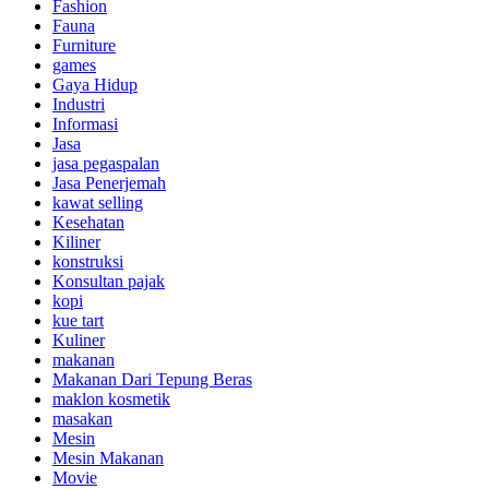
Fashion
Fauna
Furniture
games
Gaya Hidup
Industri
Informasi
Jasa
jasa pegaspalan
Jasa Penerjemah
kawat selling
Kesehatan
Kiliner
konstruksi
Konsultan pajak
kopi
kue tart
Kuliner
makanan
Makanan Dari Tepung Beras
maklon kosmetik
masakan
Mesin
Mesin Makanan
Movie