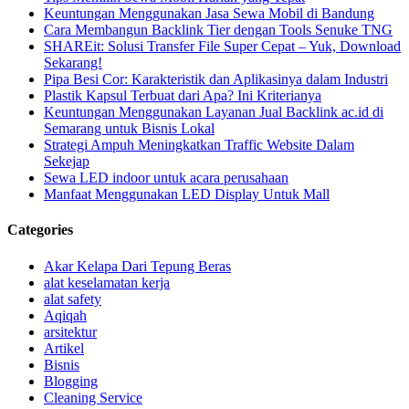
Keuntungan Menggunakan Jasa Sewa Mobil di Bandung
Cara Membangun Backlink Tier dengan Tools Senuke TNG
SHAREit: Solusi Transfer File Super Cepat – Yuk, Download
Sekarang!
Pipa Besi Cor: Karakteristik dan Aplikasinya dalam Industri
Plastik Kapsul Terbuat dari Apa? Ini Kriterianya
Keuntungan Menggunakan Layanan Jual Backlink ac.id di
Semarang untuk Bisnis Lokal
Strategi Ampuh Meningkatkan Traffic Website Dalam
Sekejap
Sewa LED indoor untuk acara perusahaan
Manfaat Menggunakan LED Display Untuk Mall
Categories
Akar Kelapa Dari Tepung Beras
alat keselamatan kerja
alat safety
Aqiqah
arsitektur
Artikel
Bisnis
Blogging
Cleaning Service