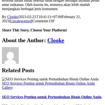
tersebut sudah mulai bekerja sama dengan berbagai layanan pesan
antar makanan. Oleh karena itu, tentunya akan lebih mudah
menjangkau berbagai jenis konsumen.
By
Clooke
|
2023-02-21T10:41:11+07:00
February 21,
on
2023
|
Uncategorized
|
Comments Off
Cara
usaha
Share This Story, Choose Your Platform!
Kecil
kecilan
Facebook
Twitter
Reddit
LinkedIn
WhatsApp
Tumblr
Pinterest
Vk
Xing
Email
About the Author:
Clooke
tapi
Menghasilkan
Untung
yang
Besar
Related Posts
SEO Services Penting untuk Pertumbuhan Bisnis Online Anda
Gallery
SEO Services Penting untuk Pertumbuhan Bisnis Online Anda