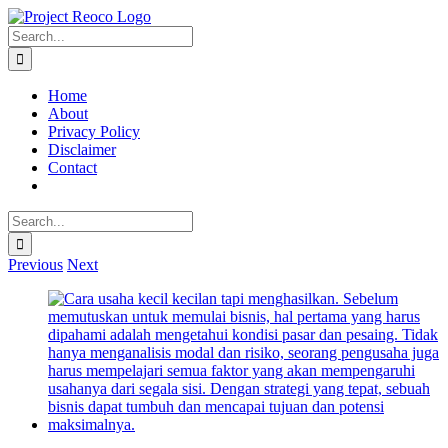
Skip
to
Search
content
for:
Home
About
Privacy Policy
Disclaimer
Contact
Search
for:
Previous
Next
View
Larger
Image