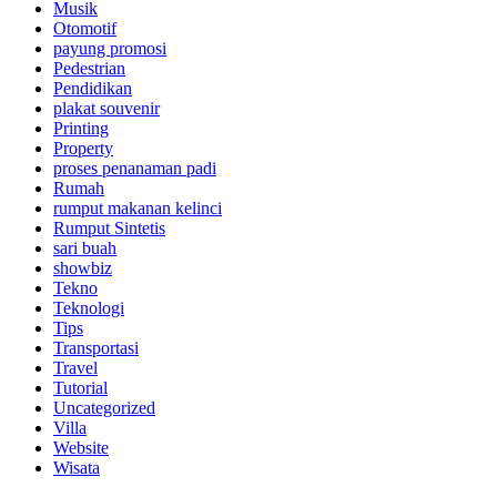
Musik
Otomotif
payung promosi
Pedestrian
Pendidikan
plakat souvenir
Printing
Property
proses penanaman padi
Rumah
rumput makanan kelinci
Rumput Sintetis
sari buah
showbiz
Tekno
Teknologi
Tips
Transportasi
Travel
Tutorial
Uncategorized
Villa
Website
Wisata