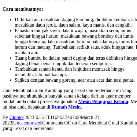
Cara membuatnya:
Didihkan air, masukkan daging kambing, didihkan kembali, lal
masukkan daun jeruk, daun salam, kayu manis, dan cengkih.
Panaskan minyak sayur dalam wajan, masukkan serai, tumis
sebentar hingga harum, masukkan bawang bombay dan tumis
hingga kencang, lalu masukkan bumbu halus lainnya, tumis hi
harum dan matang. Tambahkan sedikit saus, aduk hingga rata, l
matikan api.
Tuang bumbu ke dalam panci daging dan terus didihkan hingg
daging benar-benar empuk dan terserap sempurna.
Tambahkan santan kental dan lanjutkan memasak hingga
mendidih, lalu matikan api.
Sajikan dengan bawang goreng, acar atau acar dan nasi panas.
Cara Membuat Gulai Kambing yang Lezat dan Sederhana ini yang
pastinya membutuhkan banyak santan kelapa dari itu agar memper
mudah anda dalam prosesnya gunakan
Mesin Pengupas Kelapa
. Me
ini bisa anda dapatkan di
Rumah Mesin
.
By
Clooke
|
2023-03-21T11:24:37+07:00
March 21,
2023
|
Uncategorized
|
Comments Off
on Cara Membuat Gulai Kambin
yang Lezat dan Sederhana