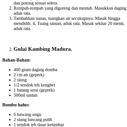
dan potong sesuai selera.
Rempah-rempah yang digoreng dan mentah. Masukkan daging
aduk rata.
Tambahkan nanas, tuangkan air secukupnya. Masak hingga
mendidih. 4. Tuang santan, aduk rata. Masak sekitar 20 menit,
aduk rata.
Gulai Kambing Madura.
Bahan-Bahan:
400 gram daging domba
2 cm air (geprek)
2 siung
1/2 sendok teh kengbet
1 batang serai (geprek)
500ml santan
Bumbu halus:
6 bawang ungu
2 siung bawang putih
1 sendok teh daun ketumbar