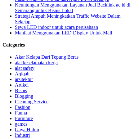
Keuntungan Menggunakan Layanan Jual Backlink ac.id di
Semarang untuk Bisnis Lokal
Strategi Ampuh Meningkatkan Traffic Website Dalam
Sekejap
Sewa LED indoor untuk acara perusahaan
Manfaat Menggunakan LED Display Untuk Mall
Categories
Akar Kelapa Dari Tepung Beras
alat keselamatan kerja
alat safety
Aqiqah
arsitektur
Artikel
Bisnis
Blogging
Cleaning Service
Fashion
Fauna
Furniture
games
Gaya Hidup
Industri