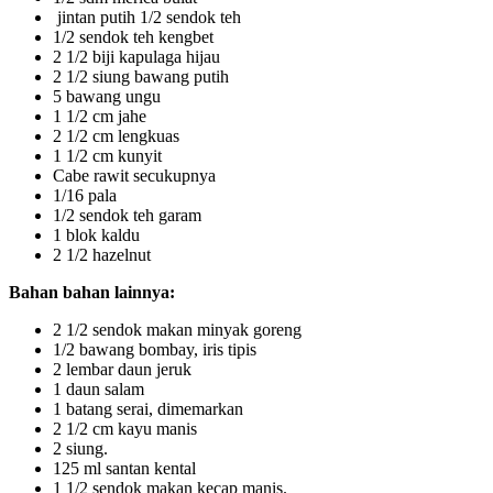
jintan putih 1/2 sendok teh
1/2 sendok teh kengbet
2 1/2 biji kapulaga hijau
2 1/2 siung bawang putih
5 bawang ungu
1 1/2 cm jahe
2 1/2 cm lengkuas
1 1/2 cm kunyit
Cabe rawit secukupnya
1/16 pala
1/2 sendok teh garam
1 blok kaldu
2 1/2 hazelnut
Bahan bahan lainnya:
2 1/2 sendok makan minyak goreng
1/2 bawang bombay, iris tipis
2 lembar daun jeruk
1 daun salam
1 batang serai, dimemarkan
2 1/2 cm kayu manis
2 siung.
125 ml santan kental
1 1/2 sendok makan kecap manis.