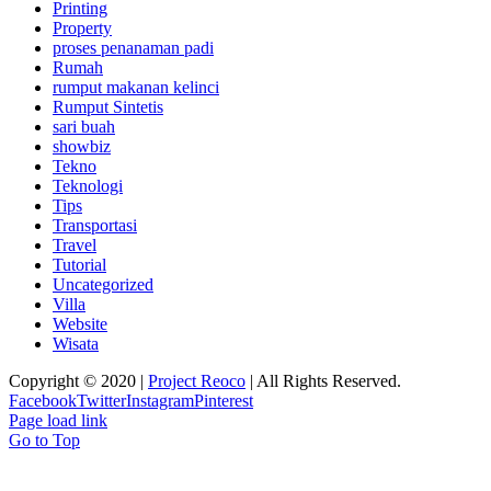
Printing
Property
proses penanaman padi
Rumah
rumput makanan kelinci
Rumput Sintetis
sari buah
showbiz
Tekno
Teknologi
Tips
Transportasi
Travel
Tutorial
Uncategorized
Villa
Website
Wisata
Copyright © 2020 |
Project Reoco
| All Rights Reserved.
Facebook
Twitter
Instagram
Pinterest
Page load link
Go to Top