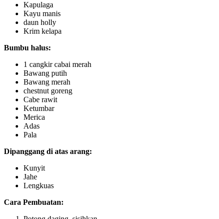
Kapulaga
Kayu manis
daun holly
Krim kelapa
Bumbu halus:
1 cangkir cabai merah
Bawang putih
Bawang merah
chestnut goreng
Cabe rawit
Ketumbar
Merica
Adas
Pala
Dipanggang di atas arang:
Kunyit
Jahe
Lengkuas
Cara Pembuatan:
Potong daging, sisihkan.