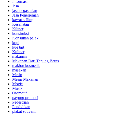
Informasi
Jasa
jasa pegaspalan
Jasa Penerjemah
kawat selling
Kesehatan
Kiliner
konstruksi
Konsultan pajak
kopi
kue tart
Kuliner
makanan
Makanan Dari Tepung Beras
maklon kosmetik
masakan
Mesin
Mesin Makanan
Movie
Musik
Otomotif
payung promosi
Pedestrian
Pendidikan
plakat souvenir