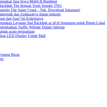
unakan Jasa Sewa Mobil di Bandung
acklink Tier dengan Tools Senuke TNG
ransfer File Super Cepat – Yuk, Download Sekarang!
kteristik dan Aplikasinya dalam Industri
uat dari Apa? Ini Kriterianya
nakan Layanan Jual Backlink ac.id di Semarang untuk Bisnis Lokal
ningkatkan Traffic Website Dalam Sekejap
ntuk acara perusahaan
kan LED Display Untuk Mall
Tepung Beras
rja