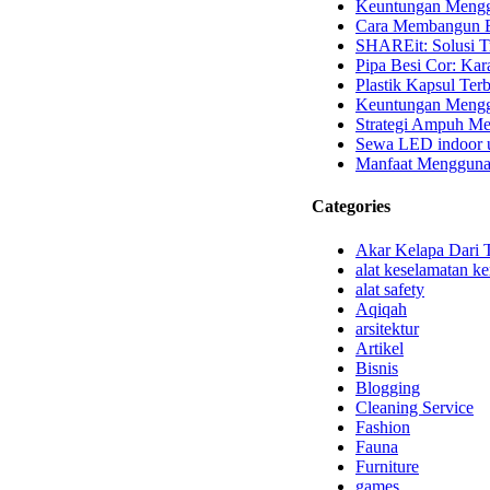
Keuntungan Mengg
Cara Membangun B
SHAREit: Solusi T
Pipa Besi Cor: Kara
Plastik Kapsul Terb
Keuntungan Menggu
Strategi Ampuh Me
Sewa LED indoor u
Manfaat Mengguna
Categories
Akar Kelapa Dari 
alat keselamatan ke
alat safety
Aqiqah
arsitektur
Artikel
Bisnis
Blogging
Cleaning Service
Fashion
Fauna
Furniture
games