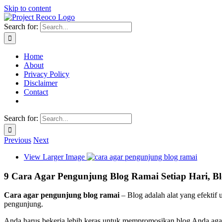
Skip to content
Search for:
Home
About
Privacy Policy
Disclaimer
Contact
Search for:
Previous
Next
View Larger Image
9 Cara Agar Pengunjung Blog Ramai Setiap Hari, B
Cara agar pengunjung blog ramai
– Blog adalah alat yang efektif
pengunjung.
Anda harus bekerja lebih keras untuk mempromosikan blog Anda agar 