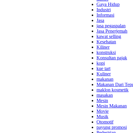
Gaya Hidup
Industri
Informasi
Jasa
jasa pegaspalan
Jasa Penerjemah
kawat selling
Kesehatan
Kiliner
konstruksi
Konsultan pajak
kopi
kue tart
Kuliner
makanan
Makanan Dari Tep
maklon kosmetik
masakan
Mesin
Mesin Makanan
Movie
Musik
Otomotif
payung promosi
Pedestrian