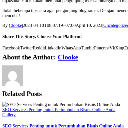
bijaksana. Hal ini akan membuat pengunjung merasa dihargai dan m
Itulah beberapa tips cara agar pengunjung blog ramai. Dengan mener
mencoba!
By
Clooke
|
2023-04-10T08:07:19+07:00
April 10, 2023
|
Uncategorize
Share This Story, Choose Your Platform!
Facebook
Twitter
Reddit
LinkedIn
WhatsApp
Tumblr
Pinterest
Vk
Xing
E
About the Author:
Clooke
Related Posts
SEO Services Penting untuk Pertumbuhan Bisnis Online Anda
Gallery
SEO Services Penting untuk Pertumbuhan Bisnis Online Anda