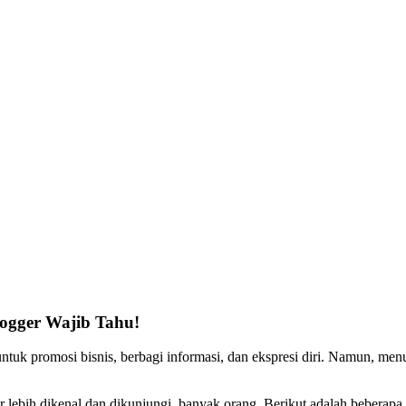
logger Wajib Tahu!
 untuk promosi bisnis, berbagi informasi, dan ekspresi diri. Namun, m
lebih dikenal dan dikunjungi banyak orang. Berikut adalah beberapa t