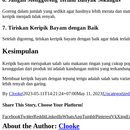
Goreng dalam jumlah yang sedikit agar hasilnya lebih merata dan m
keripik menjadi tidak renyah.
7. Tiriskan Keripik Bayam dengan Baik
Setelah digoreng, tiriskan keripik bayam dengan baik agar tidak terla
Kesimpulan
Keripik bayam merupakan salah satu makanan ringan yang cukup popul
keunggulan dari produk ini adalah kandungan nutrisi yang terkandu
Membuat keripik bayam dengan tepung terigu adalah salah satu varia
lebih renyah dan garing.
By
Clooke
|
2023-05-11T14:21:24+07:00
May 11, 2023
|
Uncategorized
Share This Story, Choose Your Platform!
Facebook
Twitter
Reddit
LinkedIn
WhatsApp
Tumblr
Pinterest
Vk
Xing
E
About the Author:
Clooke