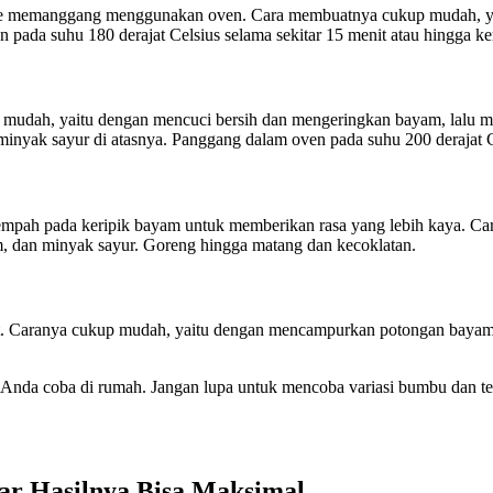
tode memanggang menggunakan oven. Cara membuatnya cukup mudah, 
pada suhu 180 derajat Celsius selama sekitar 15 menit atau hingga ke
mudah, yaitu dengan mencuci bersih dan mengeringkan bayam, lalu me
t minyak sayur di atasnya. Panggang dalam oven pada suhu 200 derajat C
mpah pada keripik bayam untuk memberikan rasa yang lebih kaya. C
m, dan minyak sayur. Goreng hingga matang dan kecoklatan.
. Caranya cukup mudah, yaitu dengan mencampurkan potongan bayam den
a Anda coba di rumah. Jangan lupa untuk mencoba variasi bumbu dan 
ar Hasilnya Bisa Maksimal.