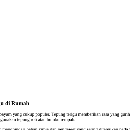
gu di Rumah
ik bayam yang cukup populer. Tepung terigu memberikan rasa yang gurih
ggunakan tepung roti atau bumbu rempah.
 menghindari bahan kimia dan pengawet yang sering ditemukan pada yan