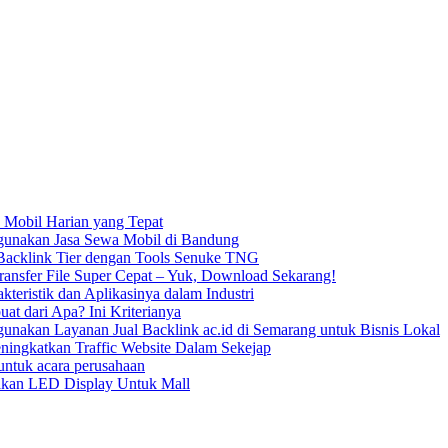
 Mobil Harian yang Tepat
unakan Jasa Sewa Mobil di Bandung
acklink Tier dengan Tools Senuke TNG
ransfer File Super Cepat – Yuk, Download Sekarang!
kteristik dan Aplikasinya dalam Industri
uat dari Apa? Ini Kriterianya
nakan Layanan Jual Backlink ac.id di Semarang untuk Bisnis Lokal
ningkatkan Traffic Website Dalam Sekejap
ntuk acara perusahaan
kan LED Display Untuk Mall