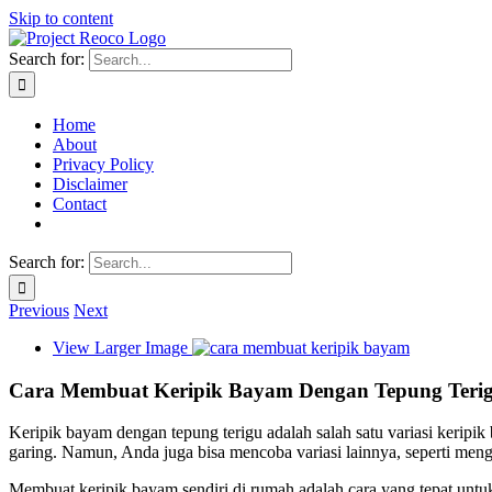
Skip to content
Search for:
Home
About
Privacy Policy
Disclaimer
Contact
Search for:
Previous
Next
View Larger Image
Cara Membuat Keripik Bayam Dengan Tepung Teri
Keripik bayam dengan tepung terigu adalah salah satu variasi kerip
garing. Namun, Anda juga bisa mencoba variasi lainnya, seperti men
Membuat keripik bayam sendiri di rumah adalah cara yang tepat untuk