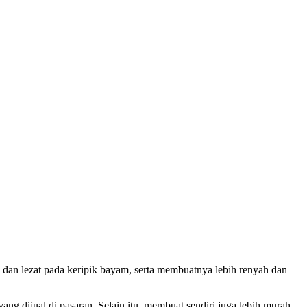
 dan lezat pada keripik bayam, serta membuatnya lebih renyah dan
g dijual di pasaran. Selain itu, membuat sendiri juga lebih murah