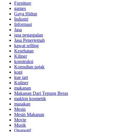
Furniture
games
Gaya Hidup
Industri
Informasi
Jasa
jasa pegaspalan
Jasa Penerjemah
kawat selling
Kesehatan
Kiliner
konstruksi
Konsultan pajak
kopi
kue tart
Kuliner
makanan
Makanan Dari Tepung Beras
maklon kosmetik
masakan
Mesin
Mesin Makanan
Movie
Musik
Otomotif