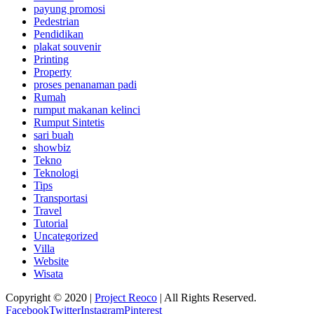
payung promosi
Pedestrian
Pendidikan
plakat souvenir
Printing
Property
proses penanaman padi
Rumah
rumput makanan kelinci
Rumput Sintetis
sari buah
showbiz
Tekno
Teknologi
Tips
Transportasi
Travel
Tutorial
Uncategorized
Villa
Website
Wisata
Copyright © 2020 |
Project Reoco
| All Rights Reserved.
Facebook
Twitter
Instagram
Pinterest