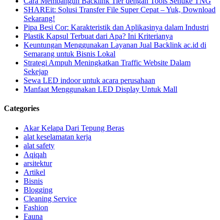
Cara Membangun Backlink Tier dengan Tools Senuke TNG
SHAREit: Solusi Transfer File Super Cepat – Yuk, Download
Sekarang!
Pipa Besi Cor: Karakteristik dan Aplikasinya dalam Industri
Plastik Kapsul Terbuat dari Apa? Ini Kriterianya
Keuntungan Menggunakan Layanan Jual Backlink ac.id di
Semarang untuk Bisnis Lokal
Strategi Ampuh Meningkatkan Traffic Website Dalam
Sekejap
Sewa LED indoor untuk acara perusahaan
Manfaat Menggunakan LED Display Untuk Mall
Categories
Akar Kelapa Dari Tepung Beras
alat keselamatan kerja
alat safety
Aqiqah
arsitektur
Artikel
Bisnis
Blogging
Cleaning Service
Fashion
Fauna