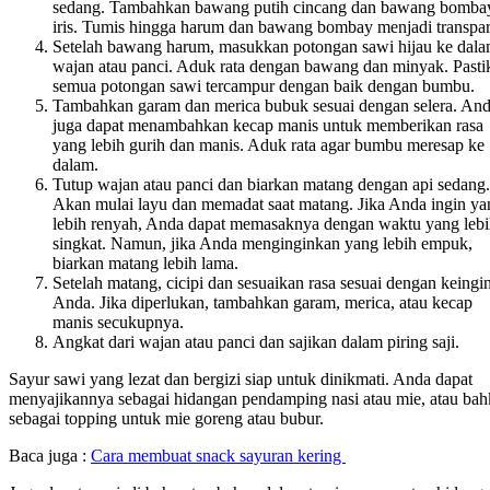
sedang. Tambahkan bawang putih cincang dan bawang bomba
iris. Tumis hingga harum dan bawang bombay menjadi transpar
Setelah bawang harum, masukkan potongan sawi hijau ke dal
wajan atau panci. Aduk rata dengan bawang dan minyak. Pasti
semua potongan sawi tercampur dengan baik dengan bumbu.
Tambahkan garam dan merica bubuk sesuai dengan selera. An
juga dapat menambahkan kecap manis untuk memberikan rasa
yang lebih gurih dan manis. Aduk rata agar bumbu meresap ke
dalam.
Tutup wajan atau panci dan biarkan matang dengan api sedang.
Akan mulai layu dan memadat saat matang. Jika Anda ingin ya
lebih renyah, Anda dapat memasaknya dengan waktu yang leb
singkat. Namun, jika Anda menginginkan yang lebih empuk,
biarkan matang lebih lama.
Setelah matang, cicipi dan sesuaikan rasa sesuai dengan keingi
Anda. Jika diperlukan, tambahkan garam, merica, atau kecap
manis secukupnya.
Angkat dari wajan atau panci dan sajikan dalam piring saji.
Sayur sawi yang lezat dan bergizi siap untuk dinikmati. Anda dapat
menyajikannya sebagai hidangan pendamping nasi atau mie, atau ba
sebagai topping untuk mie goreng atau bubur.
Baca juga :
Cara membuat snack sayuran kering