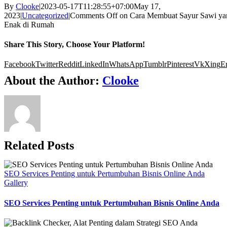
By
Clooke
|
2023-05-17T11:28:55+07:00
May 17,
2023
|
Uncategorized
|
Comments Off
on Cara Membuat Sayur Sawi ya
Enak di Rumah
Share This Story, Choose Your Platform!
Facebook
Twitter
Reddit
LinkedIn
WhatsApp
Tumblr
Pinterest
Vk
Xing
E
About the Author:
Clooke
Related Posts
SEO Services Penting untuk Pertumbuhan Bisnis Online Anda
Gallery
SEO Services Penting untuk Pertumbuhan Bisnis Online Anda