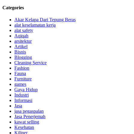
Categories
Akar Kelapa Dari Tepung Beras
alat keselamatan kerja
alat safety
Aqiqah
arsitektur
Artikel
Bisnis
Blogging
Cleaning Service
Fashion
Fauna
Furniture
games
Gaya Hidup
Industri
Informasi
Jasa
jasa pegaspalan
Jasa Penerjemah
kawat selling
Kesehatan
Kiliner