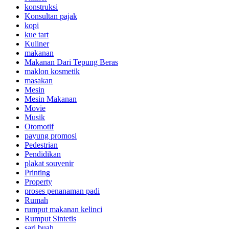
konstruksi
Konsultan pajak
kopi
kue tart
Kuliner
makanan
Makanan Dari Tepung Beras
maklon kosmetik
masakan
Mesin
Mesin Makanan
Movie
Musik
Otomotif
payung promosi
Pedestrian
Pendidikan
plakat souvenir
Printing
Property
proses penanaman padi
Rumah
rumput makanan kelinci
Rumput Sintetis
sari buah