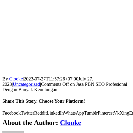
By
Clooke
|
2023-07-27T11:57:26+07:00
July 27,
2023
|
Uncategorized
|
Comments Off
on Jasa PBN SEO Profesional
Dengan Banyak Keuntungan
Share This Story, Choose Your Platform!
Facebook
Twitter
Reddit
LinkedIn
WhatsApp
Tumblr
Pinterest
Vk
Xing
E
About the Author:
Clooke