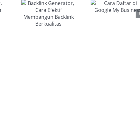
Daftar di
a
Google My
if
Business
ngun
ink
litas