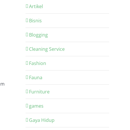
Artikel
Bisnis
Blogging
Cleaning Service
Fashion
Fauna
om
Furniture
games
Gaya Hidup