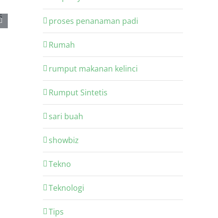
proses penanaman padi
Rumah
rumput makanan kelinci
Rumput Sintetis
sari buah
showbiz
Tekno
Teknologi
Tips