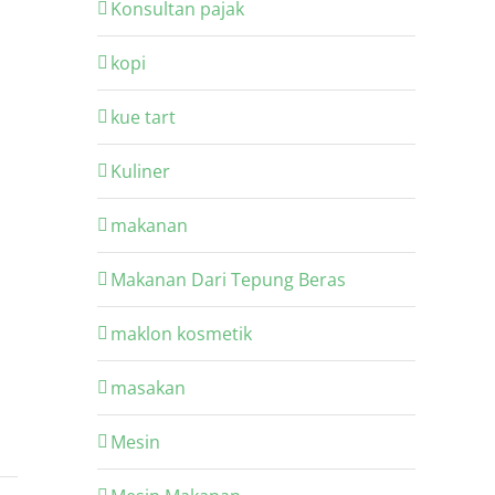
Konsultan pajak
kopi
kue tart
Kuliner
makanan
Makanan Dari Tepung Beras
maklon kosmetik
masakan
Mesin