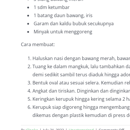
1 sdm ketumbar
1 batang daun bawang, iris
Garam dan kaldu bubuk secukupnya
Minyak untuk menggoreng
Cara membuat:
Haluskan nasi dengan bawang merah, bawang
Tuang ke dalam mangkuk, lalu tambahkan da
demi sedikit sambil terus diaduk hingga ado
Bentuk oval atau sesuai selera. Kemudian 
Angkat dan tiriskan. Dinginkan dan dinginkan 
Keringkan kerupuk hingga kering selama 2 ha
Kerupuk siap digoreng hingga mengembang.
dikemas dengan plastik kemudian di press 
on
By
Clooke
|
July 21, 2022
|
Uncategorized
|
Comments Off