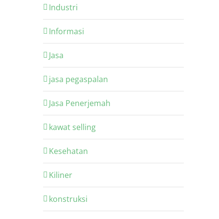
Industri
Informasi
Jasa
jasa pegaspalan
Jasa Penerjemah
kawat selling
Kesehatan
Kiliner
konstruksi