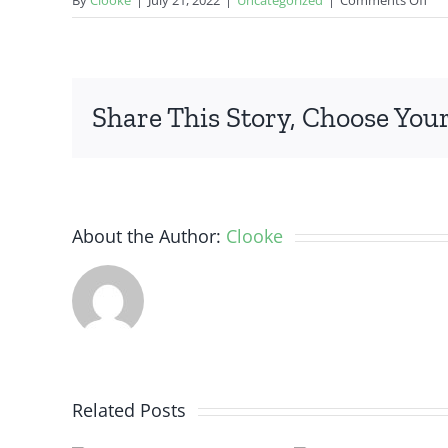
Tip
Mu
Me
Ke
Share This Story, Choose Your
Ya
Bis
An
Co
About the Author:
Clooke
O
Backlink
Backl
ces
Related Posts
Checker,
Genera
ing