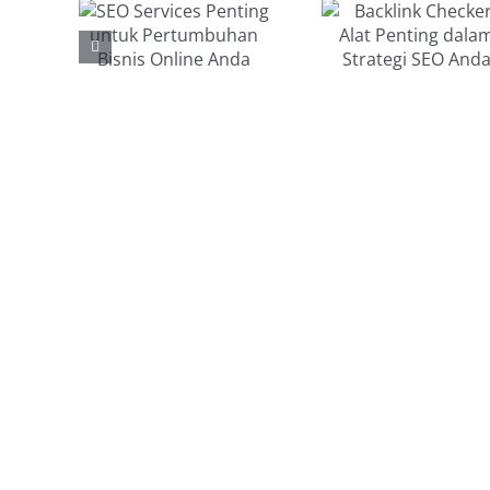
Alat
Car
uk
Penting
Efekt
mbuhan
dalam
Memba
is
Strategi
Backl
ne
SEO Anda
Berkua
da