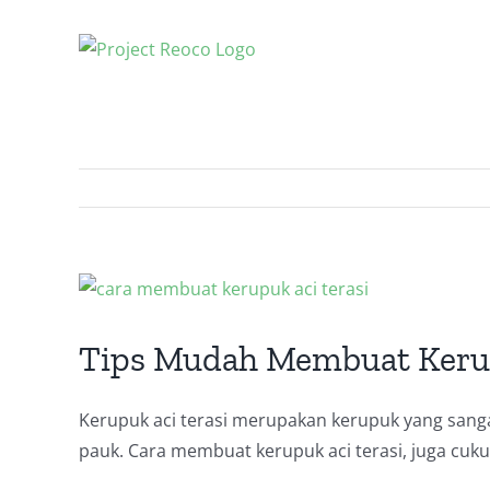
Skip
to
content
View
Larger
Image
Tips Mudah Membuat Keru
Kerupuk aci terasi merupakan kerupuk yang sanga
pauk. Cara membuat kerupuk aci terasi, juga c