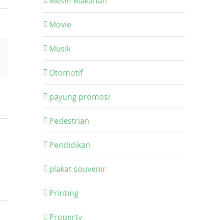
Mesin Makanan
Movie
Musik
Email
Otomotif
payung promosi
Pedestrian
Pendidikan
plakat souvenir
Printing
Property