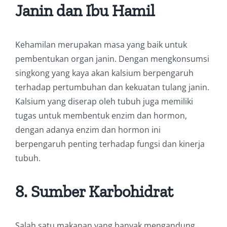
Janin dan Ibu Hamil
Kehamilan
merupakan
masa
yang
baik
untuk
pembentukan
organ
janin.
Dengan
mengkonsumsi
singkong
yang
kaya
akan
kalsium
berpengaruh
terhadap
pertumbuhan
dan
kekuatan
tulang
janin.
Kalsium
yang
diserap
oleh
tubuh
juga
memiliki
tugas
untuk
membentuk
enzim
dan
hormon,
dengan
adanya
enzim
dan
hormon
ini
berpengaruh
penting
terhadap
fungsi
dan
kinerja
tubuh.
8. Sumber Karbohidrat
Salah
satu
makanan
yang
banyak
mengandung