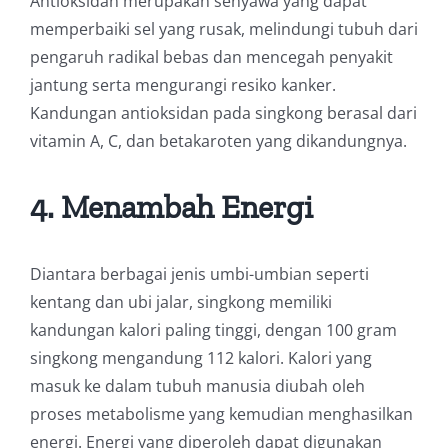
Antioksidan
merupakan
senyawa
yang
dapat
memperbaiki
sel
yang
rusak,
melindungi
tubuh
dari
pengaruh
radikal
bebas
dan
mencegah
penyakit
jantung
serta
mengurangi
resiko
kanker.
Kandungan
antioksidan
pada
singkong
berasal
dari
vitamin
A,
C,
dan
betakaroten
yang
dikandungnya.
4. Menambah Energi
Diantara
berbagai
jenis
umbi-umbian
seperti
kentang
dan
ubi
jalar,
singkong
memiliki
kandungan
kalori
paling
tinggi,
dengan
100
gram
singkong
mengandung
112
kalori.
Kalori
yang
masuk
ke
dalam
tubuh
manusia
diubah
oleh
proses
metabolisme
yang
kemudian
menghasilkan
energi.
Energi
yang
diperoleh
dapat
digunakan