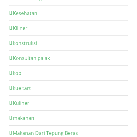
Kesehatan
Kiliner
konstruksi
Konsultan pajak
kopi
kue tart
Kuliner
makanan
Makanan Dari Tepung Beras