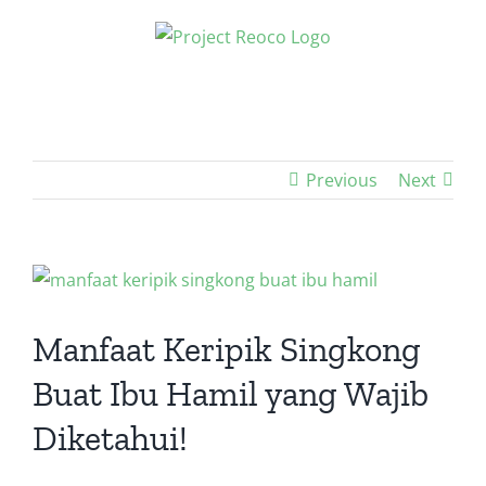
Skip
to
content
Previous
Next
View
Larger
Image
Manfaat Keripik Singkong
Buat Ibu Hamil yang Wajib
Diketahui!