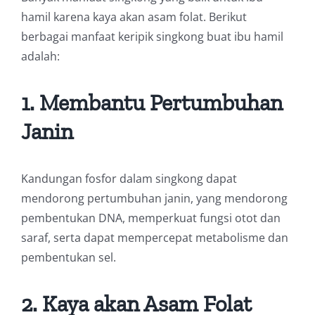
hamil
karena
kaya
akan
asam
folat.
Berikut
berbagai
manfaat keripik
singkong buat ibu hamil
adalah:
1. Membantu Pertumbuhan
Janin
Kandungan
fosfor
dalam
singkong
dapat
mendorong
pertumbuhan
janin,
yang
mendorong
pembentukan
DNA,
memperkuat
fungsi
otot
dan
saraf,
serta
dapat
mempercepat
metabolisme
dan
pembentukan
sel.
2. Kaya akan Asam Folat