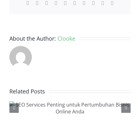
Facebook
Twitter
Reddit
LinkedIn
WhatsApp
Tumblr
Pinterest
Vk
Xing
Email
Diketahu
About the Author:
Clooke
Related Posts
Backlink Checker, Alat
Penting dalam Strategi
SEO Anda