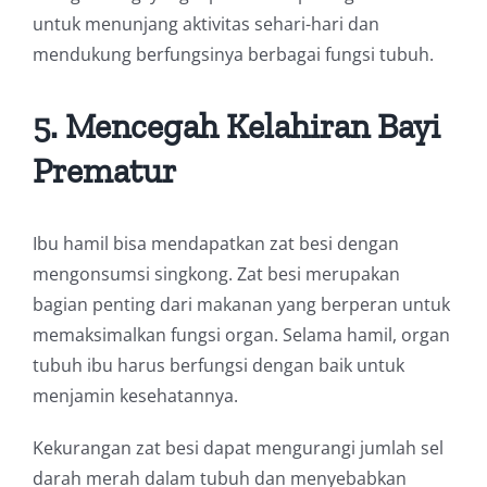
untuk
menunjang
aktivitas
sehari-hari
dan
mendukung
berfungsinya
berbagai
fungsi
tubuh.
5. Mencegah Kelahiran Bayi
Prematur
Ibu
hamil
bisa
mendapatkan
zat
besi
dengan
mengonsumsi
singkong.
Zat
besi
merupakan
bagian
penting
dari
makanan
yang
berperan
untuk
memaksimalkan
fungsi
organ.
Selama
hamil,
organ
tubuh
ibu
harus
berfungsi
dengan
baik
untuk
menjamin
kesehatannya.
Kekurangan
zat
besi
dapat
mengurangi
jumlah
sel
darah
merah
dalam
tubuh
dan
menyebabkan