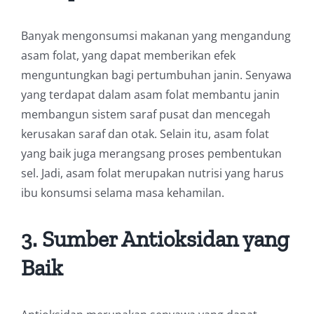
Banyak
mengonsumsi
makanan
yang
mengandung
asam
folat,
yang
dapat
memberikan
efek
menguntungkan
bagi
pertumbuhan
janin.
Senyawa
yang
terdapat
dalam
asam
folat
membantu
janin
membangun
sistem
saraf
pusat
dan
mencegah
kerusakan
saraf
dan
otak.
Selain
itu,
asam
folat
yang
baik
juga
merangsang
proses
pembentukan
sel.
Jadi,
asam
folat
merupakan
nutrisi
yang
harus
ibu
konsumsi
selama
masa
kehamilan.
3. Sumber Antioksidan yang
Baik