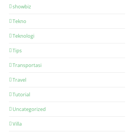
showbiz
Tekno
Teknologi
Tips
Transportasi
Travel
Tutorial
Uncategorized
Villa